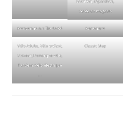
Location, réparation,
vente en magasin
Bienvenue sur l’Île de Ré
Partenaire
Vélo Adulte, Vélo enfant,
Classic Map
Suiveur, Remorque vélo,
Tandem, Vélo électrique
…